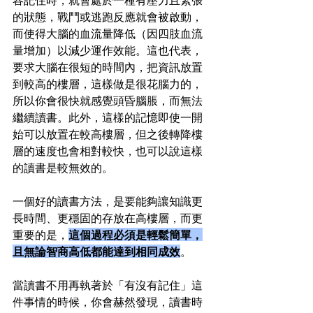
容記住時，就會處於一種有壓力且緊張
的狀態，戰鬥或逃跑反應就會被啟動，
而使得大腦的血流量降低（因四肢血流
量增加）以減少運作效能。這也代表，
要求大腦在很短的時間內，把資訊放置
到較高的樓層，這樣做是很花腦力的，
所以你會很快就感覺頭昏腦脹，而無法
繼續讀書。此外，這樣的記憶即使一開
始可以放置在較高樓層，但之後轉降樓
層的速度也會相對較快，也可以說這樣
的讀書是較無效的。
一個好的讀書方法，是要能夠讓知識更
長時間、更穩固的存放在高樓層，而更
重要的是，
這個過程必須是輕鬆簡單，
且無論智商高低都能達到相同成效
。
當讀書不用再執著於「有沒有記住」這
件事情的時候，你會赫然發現，讀書時