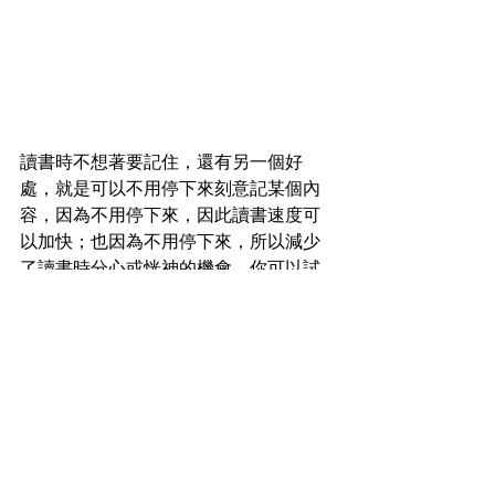
讀書時不想著要記住，還有另一個好
處，就是可以不用停下來刻意記某個內
容，因為不用停下來，因此讀書速度可
以加快；也因為不用停下來，所以減少
了讀書時分心或恍神的機會。你可以試
著回想，之前讀書的時候，當你停下來
想特別記某個內容時，讀書很容易就被
中斷。在這個時候可能會想起某件事，
然後中斷讀書跑去做這件事，或是思緒
飄移到其他事情上，譬如「昨天很想吃
卻沒買到的蔥油餅，不知道今天能不能
吃到？」、「隔壁班的那個女孩，今天
會不會也來圖書館？」諸如此類。因